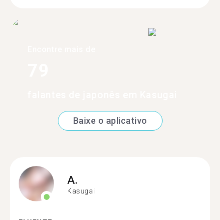
Encontre mais de
79
falantes de japonês em Kasugai
Baixe o aplicativo
A.
Kasugai