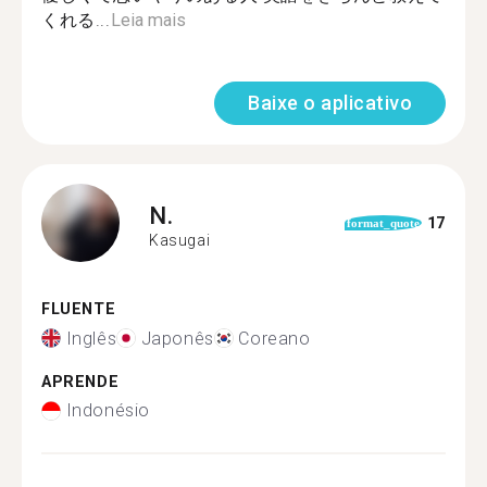
くれる...
Leia mais
Baixe o aplicativo
N.
17
format_quote
Kasugai
FLUENTE
Inglês
Japonês
Coreano
APRENDE
Indonésio