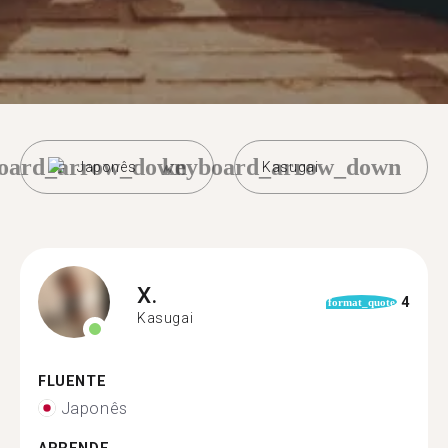
oard_arrow_down
keyboard_arrow_down
Japonês
Kasugai
X.
4
format_quote
Kasugai
FLUENTE
Japonês