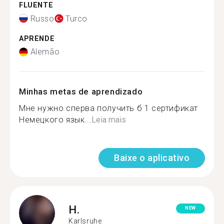
FLUENTE
Russo
Turco
APRENDE
Alemão
Minhas metas de aprendizado
Мне нужно сперва получить б 1 сертификат
Немецкого язык...
Leia mais
Baixe o aplicativo
H.
NEW
Karlsruhe