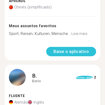
APRENDE
Chinês (simplificado)
Meus assuntos favoritos
Sport, Reisen, Kulturen, Mensche...
Leia mais
Baixe o aplicativo
B.
2
format_quote
Berlin
FLUENTE
Alemão
Inglês