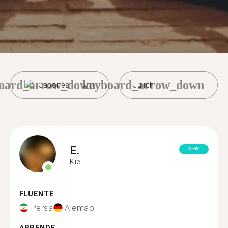
oard_arrow_down
keyboard_arrow_down
Japonês
Julich
E.
NEW
Kiel
FLUENTE
Persa
Alemão