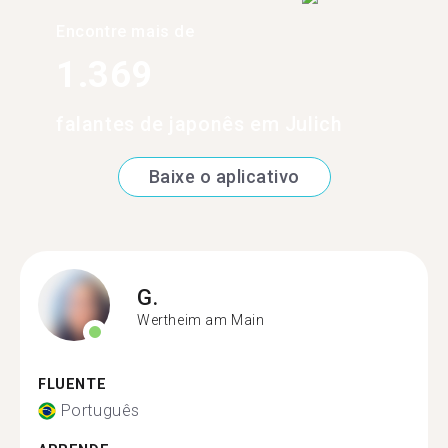
Encontre mais de
1.369
falantes de japonês em Julich
Baixe o aplicativo
G.
Wertheim am Main
FLUENTE
Português