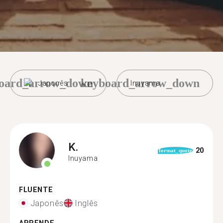
oard_arrow_down
keyboard_arrow_down
Japonês
Inuyama
K.
20
format_quote
Inuyama
FLUENTE
Japonês
Inglês