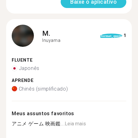
Baixe o aplicativo
M.
1
format_quote
Inuyama
FLUENTE
Japonês
APRENDE
Chinês (simplificado)
Meus assuntos favoritos
アニメ ゲーム 映画鑑...
Leia mais