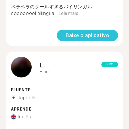
ペラペラのクールすぎるバイリンガル
coooooool bilingua...
Leia mais
Baixe o aplicativo
L.
NEW
Hino
FLUENTE
Japonês
APRENDE
Inglês