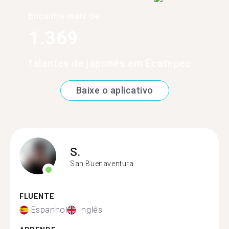
Encontre mais de
1.369
falantes de japonês em Ecatepec
Baixe o aplicativo
S.
San Buenaventura
FLUENTE
Espanhol
Inglês