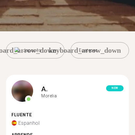
oard_arrow_down
keyboard_arrow_down
Japonês
Ecatepec
A.
NEW
Morelia
FLUENTE
Espanhol