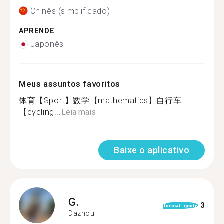
Chinês (simplificado)
APRENDE
Japonês
Meus assuntos favoritos
体育【Sport】数学【mathematics】自行车
【cycling...
Leia mais
Baixe o aplicativo
G.
3
format_quote
Dazhou