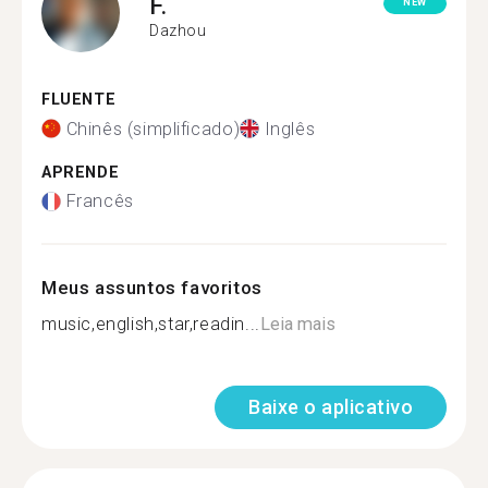
F.
NEW
Dazhou
FLUENTE
Chinês (simplificado)
Inglês
APRENDE
Francês
Meus assuntos favoritos
music,english,star,readin...
Leia mais
Baixe o aplicativo