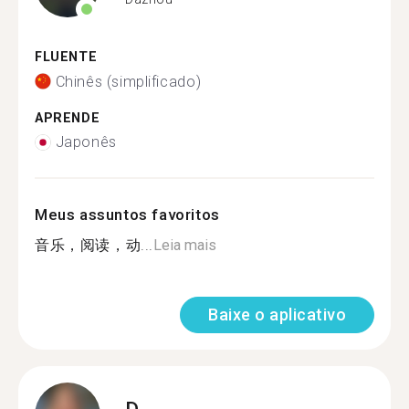
FLUENTE
Chinês (simplificado)
APRENDE
Japonês
Meus assuntos favoritos
音乐，阅读，动...
Leia mais
Baixe o aplicativo
D.