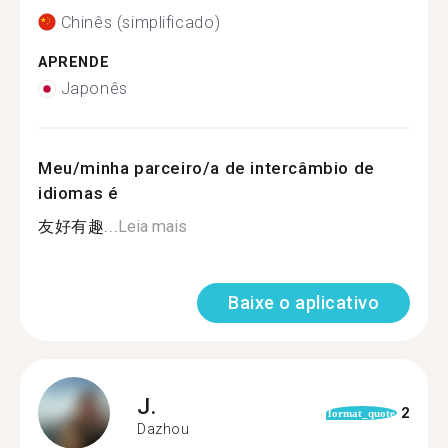
Chinês (simplificado)
APRENDE
Japonês
Meu/minha parceiro/a de intercâmbio de
idiomas é
友好有趣...
Leia mais
Baixe o aplicativo
J.
2
format_quote
Dazhou