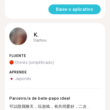
Baixe o aplicativo
K.
Dazhou
FLUENTE
Chinês (simplificado)
APRENDE
Japonês
Parceiro/a de bate-papo ideal
可以陪我聊天，玩游戏，有共同爱好，二次...