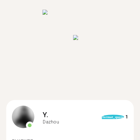
Y.
1
format_quote
Dazhou