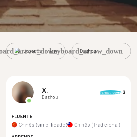
oard_arrow_down
keyboard_arrow_down
Japonês
Dazhou
X.
3
format_quote
Dazhou
FLUENTE
Chinês (simplificado)
Chinês (Tradicional)