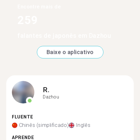
Encontre mais de
259
falantes de japonês em Dazhou
Baixe o aplicativo
R.
Dazhou
FLUENTE
Chinês (simplificado)
Inglês
APRENDE