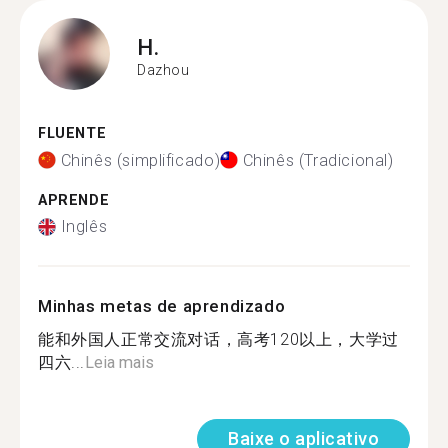
H.
Dazhou
FLUENTE
Chinês (simplificado)
Chinês (Tradicional)
APRENDE
Inglês
Minhas metas de aprendizado
能和外国人正常交流对话，高考120以上，大学过
四六...
Leia mais
Baixe o aplicativo