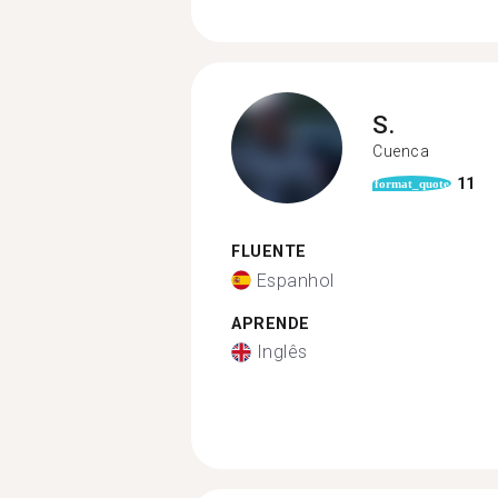
S.
Cuenca
11
format_quote
FLUENTE
Espanhol
APRENDE
Inglês