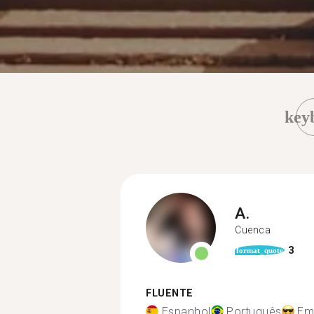
key
A.
Cuenca
3
format_quote
FLUENTE
Espanhol
Português
Em