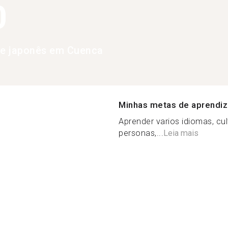
0
de japonês em Cuenca
Minhas metas de aprendi
Aprender varios idiomas, cul
personas,...
Leia mais