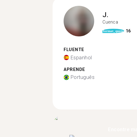
J.
Cuenca
16
format_quote
FLUENTE
Espanhol
APRENDE
Português
Encontre ma