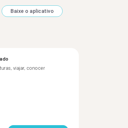
Baixe o aplicativo
zado
turas, viajar, conocer