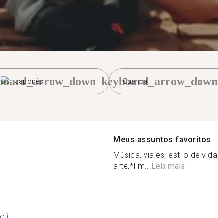
board_arrow_down
keyboard_arrow_down
Japonês
Cuenca
Meus assuntos favoritos
Música, viajes, estilo de vida,
arte,*I'm...
Leia mais
oji