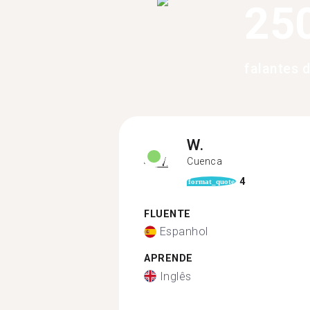
25
falantes 
W.
Cuenca
4
format_quote
FLUENTE
Espanhol
APRENDE
Inglês