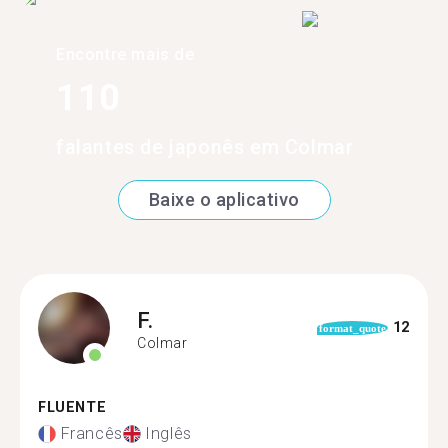
Encontre mais de
110
falantes de japonês em Colmar
Baixe o aplicativo
F.
12
format_quote
Colmar
FLUENTE
Francês
Inglês