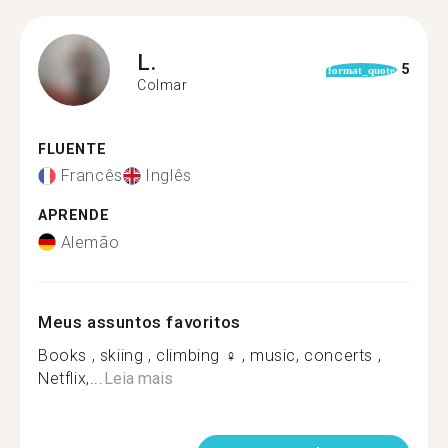
L.
5
format_quote
Colmar
FLUENTE
Francês
Inglês
APRENDE
Alemão
Meus assuntos favoritos
Books , skiing , climbing ‍♀️ , music, concerts ,
Netflix,...
Leia mais