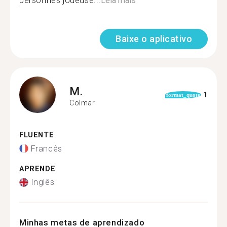
personnes joueuse...
Leia mais
Baixe o aplicativo
M.
1
format_quote
Colmar
FLUENTE
Francês
APRENDE
Inglês
Minhas metas de aprendizado