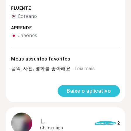
FLUENTE
Coreano
APRENDE
Japonês
Meus assuntos favoritos
음악, 사진, 영화를 좋아해요...
Leia mais
Baixe o aplicativo
L.
2
format_quote
Champaign