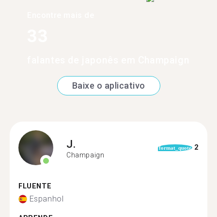
Encontre mais de
33
falantes de japonês em Champaign
Baixe o aplicativo
J.
2
format_quote
Champaign
FLUENTE
Espanhol