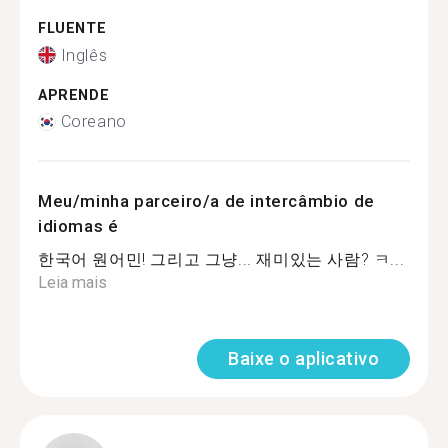
FLUENTE
Inglês
APRENDE
Coreano
Meu/minha parceiro/a de intercâmbio de
idiomas é
한국어 원어민! 그리고 그냥... 재미있는 사람? ㅋ...
Leia mais
Baixe o aplicativo