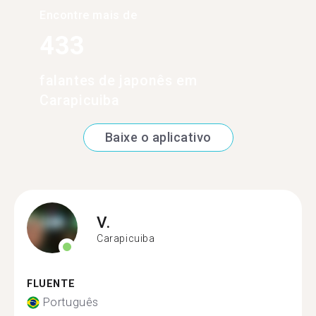
Encontre mais de
433
falantes de japonês em
Carapicuiba
Baixe o aplicativo
V.
Carapicuiba
FLUENTE
Português