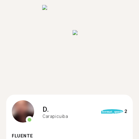
D.
2
format_quote
Carapicuiba
FLUENTE