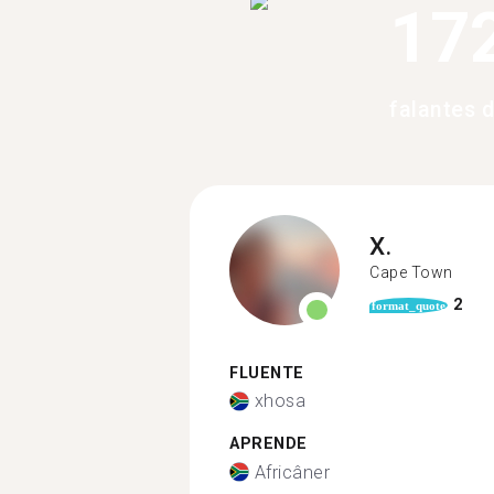
17
falantes 
X.
Cape Town
2
format_quote
FLUENTE
xhosa
APRENDE
Africâner