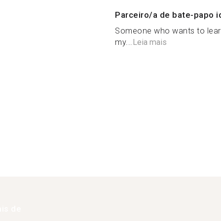
Parceiro/a de bate-papo i
Someone who wants to learn 
my...
Leia mais
is de