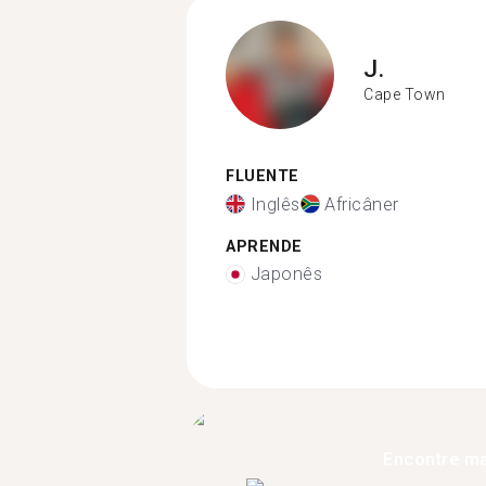
J.
Cape Town
FLUENTE
Inglês
Africâner
APRENDE
Japonês
Encontre ma