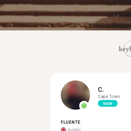
key
C.
Cape Town
NEW
FLUENTE
Inglês