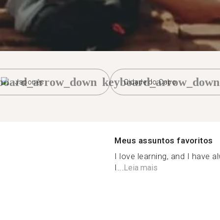
board_arrow_down
keyboard_arrow_down
Japonês
Cidade do Cabo
Meus assuntos favoritos
I love learning, and I have 
I...
Leia mais