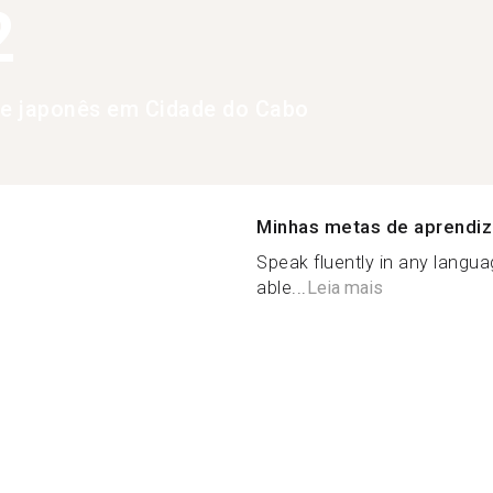
2
de japonês em Cidade do Cabo
Minhas metas de aprendi
Speak fluently in any langua
able...
Leia mais