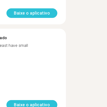
Baixe o aplicativo
zado
 least have small
Baixe o aplicativo