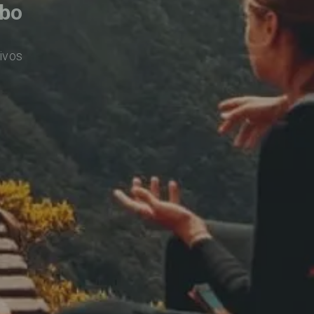
abo
ivos