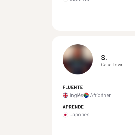
S.
Cape Town
FLUENTE
Inglês
Africâner
APRENDE
Japonês