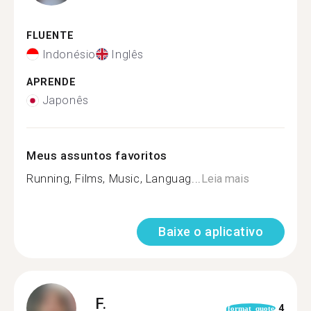
FLUENTE
Indonésio
Inglês
APRENDE
Japonês
Meus assuntos favoritos
Running, Films, Music, Languag...
Leia mais
Baixe o aplicativo
F.
4
format_quote