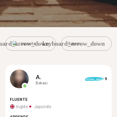
oard_arrow_down
keyboard_arrow_down
Japonês
Bekasi
A.
9
format_quote
Bekasi
FLUENTE
Inglês
Japonês