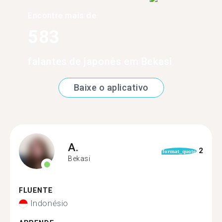
Encontre mais de
583
falantes de japonês em Bekasi
Baixe o aplicativo
A.
2
format_quote
Bekasi
FLUENTE
Indonésio