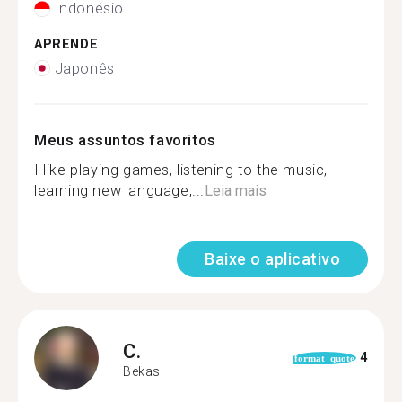
Indonésio
APRENDE
Japonês
Meus assuntos favoritos
I like playing games, listening to the music,
learning new language,...
Leia mais
Baixe o aplicativo
C.
4
format_quote
Bekasi