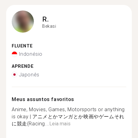
R.
Bekasi
FLUENTE
Indonésio
APRENDE
Japonês
Meus assuntos favoritos
Anime, Movies, Games, Motorsports or anything
is okay | アニメとかマンガとか映画やゲームそれ
に競走(Racing...
Leia mais