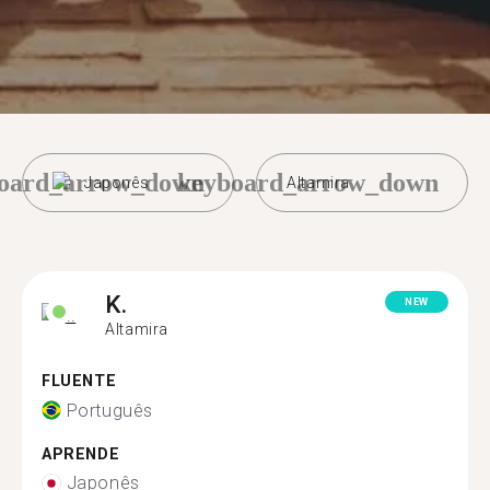
oard_arrow_down
keyboard_arrow_down
Japonês
Altamira
K.
NEW
Altamira
FLUENTE
Português
APRENDE
Japonês