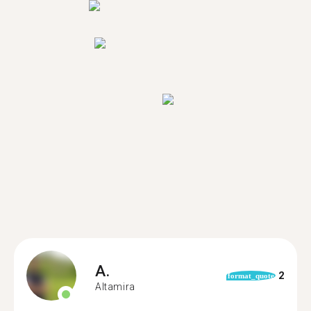
A.
2
format_quote
Altamira