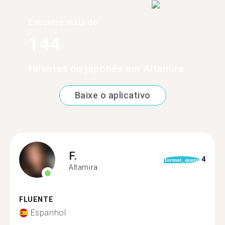
Encontre mais de
144
falantes de japonês em Altamira
Baixe o aplicativo
F.
4
format_quote
Altamira
FLUENTE
Espanhol