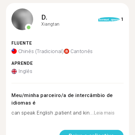
D.
1
format_quote
Xiangtan
FLUENTE
Chinês (Tradicional)
Cantonês
APRENDE
Inglês
Meu/minha parceiro/a de intercâmbio de
idiomas é
can speak English ;patient and kin...
Leia mais