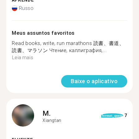
APRENDE
Russo
Meus assuntos favoritos
Read books, write, run marathons 読書、書道、
読書、マラソン Чтение, каллиграфия,...
Leia mais
Baixe o aplicativo
M.
7
format_quote
Xiangtan