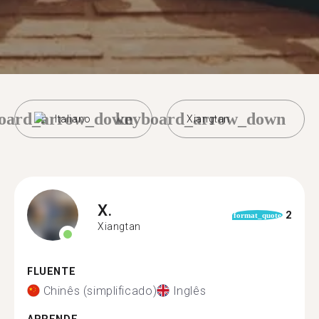
oard_arrow_down
keyboard_arrow_down
Italiano
Xiangtan
X.
2
format_quote
Xiangtan
FLUENTE
Chinês (simplificado)
Inglês