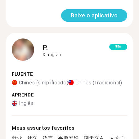
Baixe o aplicativo
P.
NEW
Xiangtan
FLUENTE
Chinês (simplificado)
Chinês (Tradicional)
APRENDE
Inglês
Meus assuntos favoritos
就业，社交，语言，兴趣爱好，聊天交友，人文自