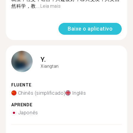
然科学，教...
Leia mais
Baixe o aplicativo
Y.
Xiangtan
FLUENTE
Chinês (simplificado)
Inglês
APRENDE
Japonês