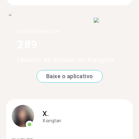
Encontre mais de
289
falantes de italiano em Xiangtan
Baixe o aplicativo
X.
Xiangtan