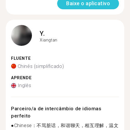
Baixe o aplicativo
Y.
Xiangtan
FLUENTE
Chinês (simplificado)
APRENDE
Inglês
Parceiro/a de intercâmbio de idiomas
perfeito
●Chinese：不骂脏话，和谐聊天，相互理解，温文