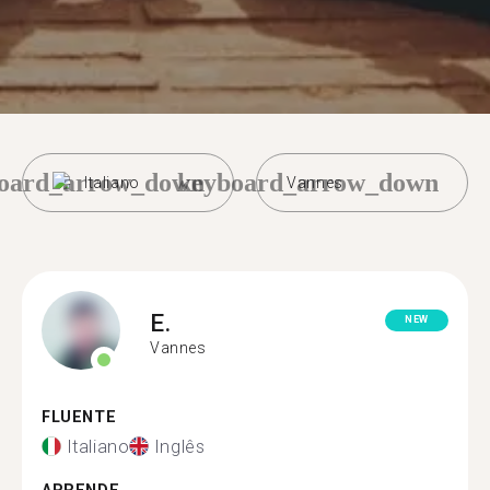
oard_arrow_down
keyboard_arrow_down
Italiano
Vannes
E.
NEW
Vannes
FLUENTE
Italiano
Inglês