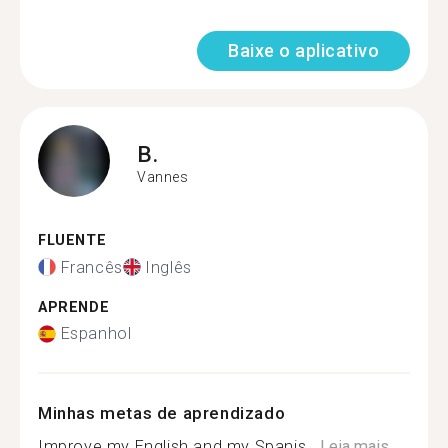
Baixe o aplicativo
B.
Vannes
FLUENTE
Francês
Inglês
APRENDE
Espanhol
Minhas metas de aprendizado
Improve my English and my Spanis...
Leia mais