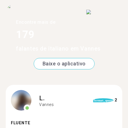
Encontre mais de
179
falantes de italiano em Vannes
Baixe o aplicativo
L.
2
format_quote
Vannes
FLUENTE