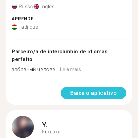
Russo
Inglês
APRENDE
Tadjique
Parceiro/a de intercâmbio de idiomas
perfeito
забавный челове...
Leia mais
Baixe o aplicativo
Y.
Fukuoka