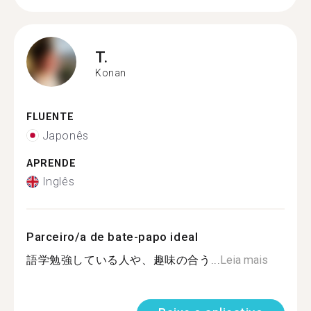
T.
Konan
FLUENTE
Japonês
APRENDE
Inglês
Parceiro/a de bate-papo ideal
語学勉強している人や、趣味の合う...
Leia mais