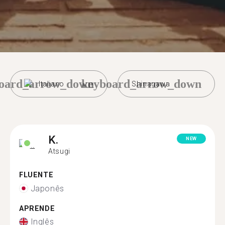
oard_arrow_down
keyboard_arrow_down
Italiano
Shinagawa
K.
NEW
Atsugi
FLUENTE
Japonês
APRENDE
Inglês