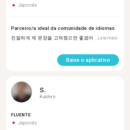
Japonês
Parceiro/a ideal da comunidade de idiomas
친절하게 제 문장을 고쳐줬으면 좋겠어...
Leia mais
Baixe o aplicativo
S.
Kushiro
FLUENTE
Japonês