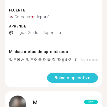
FLUENTE
Coreano
Japonês
APRENDE
Língua Gestual Japonesa
Minhas metas de aprendizado
업무에서 일본어를 더욱 잘 활용하기 위...
Leia mais
Baixe o aplicativo
M.
NEW