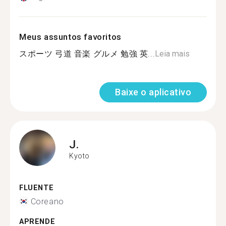
Meus assuntos favoritos
スポーツ 弓道 音楽 グルメ 勉強 英...
Leia mais
Baixe o aplicativo
J.
Kyoto
FLUENTE
Coreano
APRENDE