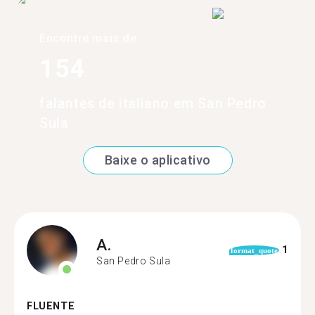
Encontre mais de
154
falantes de italiano em San Pedro
Sula
Baixe o aplicativo
A.
1
format_quote
San Pedro Sula
FLUENTE