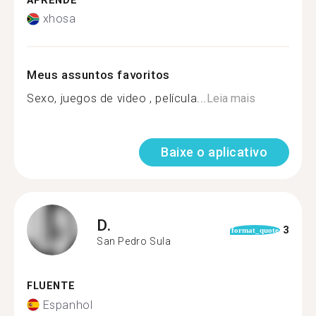
APRENDE
xhosa
Meus assuntos favoritos
Sexo, juegos de video , película...
Leia mais
Baixe o aplicativo
D.
3
format_quote
San Pedro Sula
FLUENTE
Espanhol