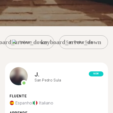
oard_arrow_down
keyboard_arrow_down
Italiano
San Pedro Sula
J.
NEW
San Pedro Sula
FLUENTE
Espanhol
Italiano