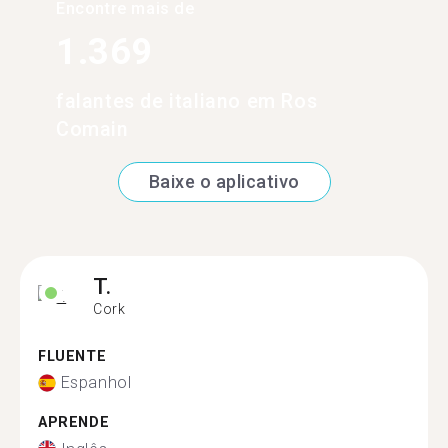
Encontre mais de
1.369
falantes de italiano em Ros
Comain
Baixe o aplicativo
T.
Cork
FLUENTE
Espanhol
APRENDE