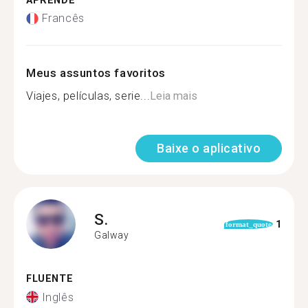
APRENDE
Francês
Meus assuntos favoritos
Viajes, películas, serie...
Leia mais
Baixe o aplicativo
S.
1
format_quote
Galway
FLUENTE
Inglês