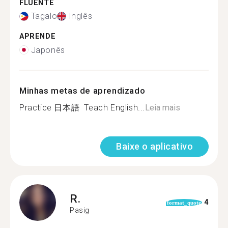
FLUENTE
Tagalo
Inglês
APRENDE
Japonês
Minhas metas de aprendizado
Practice 日本語 ️ Teach English...
Leia mais
Baixe o aplicativo
R.
4
format_quote
Pasig