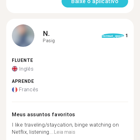
Baixe o aplicativo
N.
1
format_quote
Pasig
FLUENTE
Inglês
APRENDE
Francês
Meus assuntos favoritos
I like traveling/staycation, binge watching on
Netflix, listening...
Leia mais