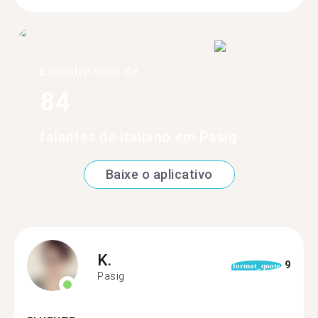
Encontre mais de
84
falantes de italiano em Pasig
Baixe o aplicativo
K.
9
format_quote
Pasig