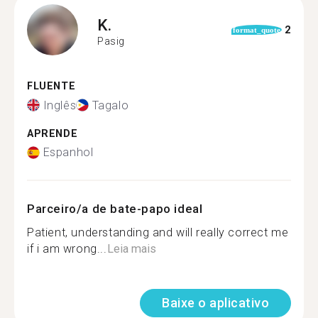
K.
2
format_quote
Pasig
FLUENTE
Inglês
Tagalo
APRENDE
Espanhol
Parceiro/a de bate-papo ideal
Patient, understanding and will really correct me
if i am wrong...
Leia mais
Baixe o aplicativo