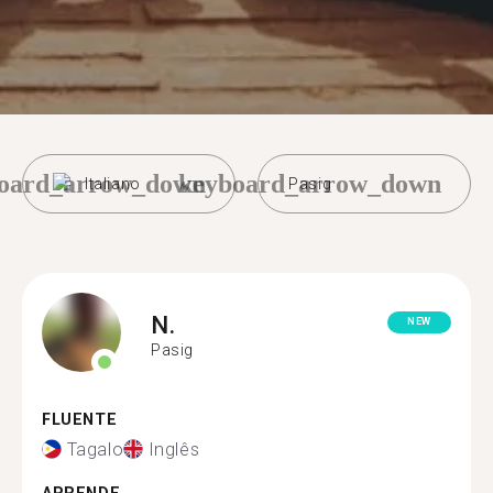
oard_arrow_down
keyboard_arrow_down
Italiano
Pasig
N.
NEW
Pasig
FLUENTE
Tagalo
Inglês