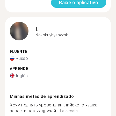
Baixe o aplicativo
I.
Novokuybyshevsk
FLUENTE
Russo
APRENDE
Inglês
Minhas metas de aprendizado
Хочу поднять уровень английского языка,
завести новых друзей...
Leia mais