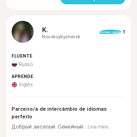
K.
1
format_quote
Novokuybyshevsk
FLUENTE
Russo
APRENDE
Inglês
Parceiro/a de intercâmbio de idiomas
perfeito
Добрый ,весёлый. Семейный...
Leia mais