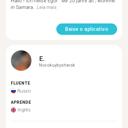
Hallo ! Ich heiße Egor . Mir 20 jahre alt , wohnne
in Samara...
Leia mais
Baixe o aplicativo
E.
Novokuybyshevsk
FLUENTE
Russo
APRENDE
Inglês