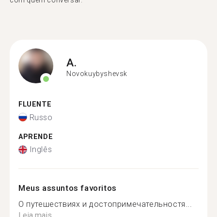
com quem conversar."
A.
Novokuybyshevsk
FLUENTE
Russo
APRENDE
Inglês
Meus assuntos favoritos
О путешествиях и достопримечательностя...
Leia mais