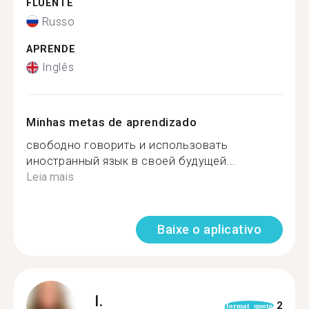
FLUENTE
Russo
APRENDE
Inglês
Minhas metas de aprendizado
свободно говорить и использовать
иностранный язык в своей будущей...
Leia mais
Baixe o aplicativo
I.
2
format_quote