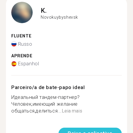
K.
Novokuybyshevsk
FLUENTE
Russo
APRENDE
Espanhol
Parceiro/a de bate-papo ideal
Идеальный тандем-партнер?
Человек,имеющий желание
общаться,делиться...
Leia mais