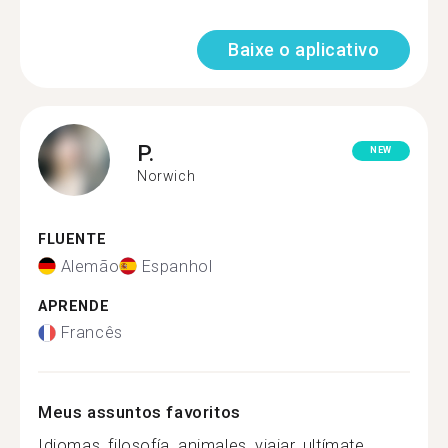
Baixe o aplicativo
P.
NEW
Norwich
FLUENTE
Alemão
Espanhol
APRENDE
Francês
Meus assuntos favoritos
Idiomas, filosofía, animales, viajar, ultímate