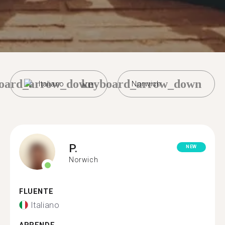
oard_arrow_down
keyboard_arrow_down
Italiano
Norwich
P.
NEW
Norwich
FLUENTE
Italiano