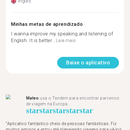
Inglês
Minhas metas de aprendizado
I wanna improve my speaking and listening of
English. It is better...
Leia mais
Baixe o aplicativo
Mateo
usa o Tandem para encontrar parceiros
de viagem na Europa.
star
star
star
star
star
"Aplicativo fantástico cheio de pessoas fantásticas. Fiz
muitos amigos e estou até planejando viagens para vê-los.