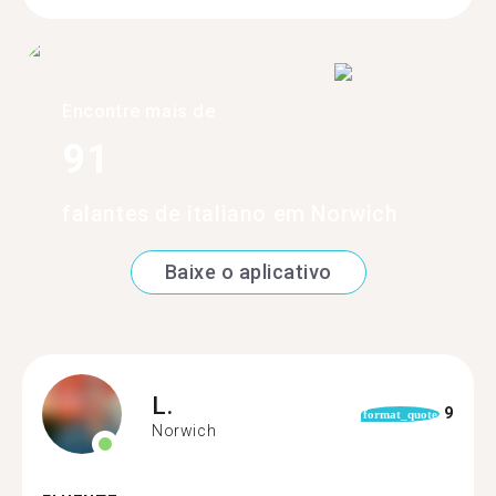
Encontre mais de
91
falantes de italiano em Norwich
Baixe o aplicativo
L.
9
format_quote
Norwich