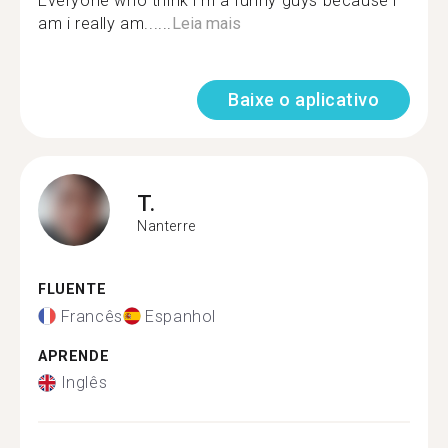
Everyone who think i'm a funny guys because i
am i really am......
Leia mais
Baixe o aplicativo
T.
Nanterre
FLUENTE
Francês
Espanhol
APRENDE
Inglês