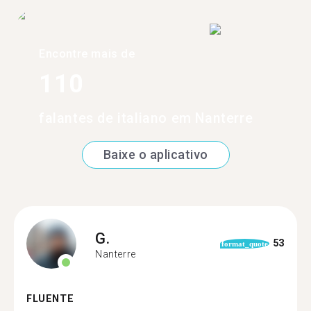
Encontre mais de
110
falantes de italiano em Nanterre
Baixe o aplicativo
G.
53
format_quote
Nanterre
FLUENTE