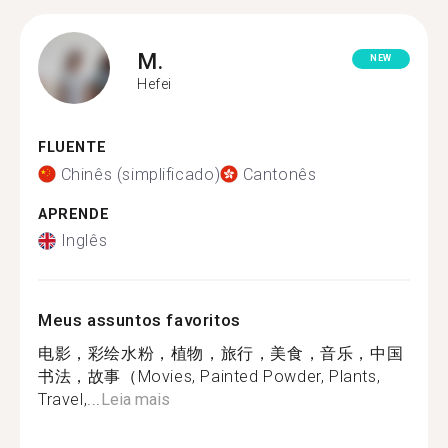
M.
NEW
Hefei
FLUENTE
Chinês (simplificado)
Cantonês
APRENDE
Inglês
Meus assuntos favoritos
电影，彩绘水粉，植物，旅行，美食，音乐，中国
书法，故事（Movies, Painted Powder, Plants,
Travel,...
Leia mais