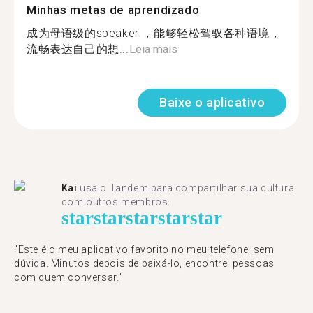
Minhas metas de aprendizado
成为母语级的speaker ，能够轻松驾驭各种语境，
流畅表达自己的想...
Leia mais
Baixe o aplicativo
Kai
usa o Tandem para compartilhar sua cultura
com outros membros.
star
star
star
star
star
"Este é o meu aplicativo favorito no meu telefone, sem
dúvida. Minutos depois de baixá-lo, encontrei pessoas
com quem conversar."