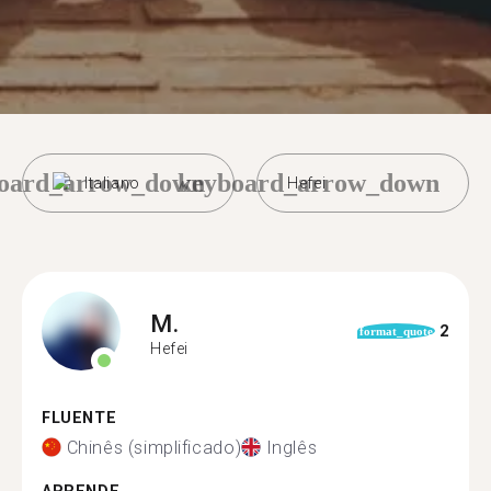
oard_arrow_down
keyboard_arrow_down
Italiano
Hefei
M.
2
format_quote
Hefei
FLUENTE
Chinês (simplificado)
Inglês