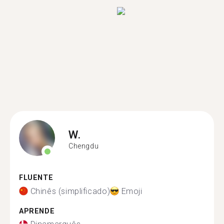
W.
Chengdu
FLUENTE
Chinês (simplificado)
Emoji
APRENDE