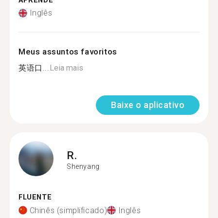
APRENDE
Inglês
Meus assuntos favoritos
英语口...
Leia mais
Baixe o aplicativo
R.
Shenyang
FLUENTE
Chinês (simplificado)
Inglês