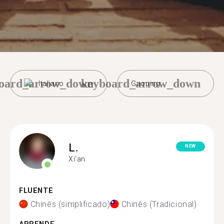
oard_arrow_down
keyboard_arrow_down
Italiano
Gaoping
L.
NEW
Xi'an
FLUENTE
Chinês (simplificado)
Chinês (Tradicional)