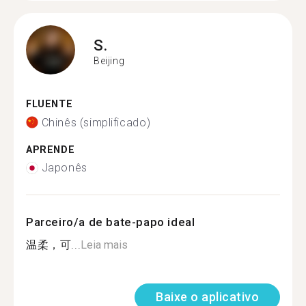
S.
Beijing
FLUENTE
Chinês (simplificado)
APRENDE
Japonês
Parceiro/a de bate-papo ideal
温柔，可...
Leia mais
Baixe o aplicativo