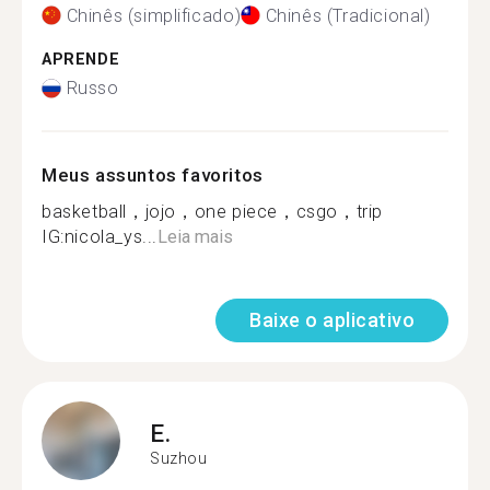
Chinês (simplificado)
Chinês (Tradicional)
APRENDE
Russo
Meus assuntos favoritos
basketball，jojo，one piece，csgo，trip
IG:nicola_ys...
Leia mais
Baixe o aplicativo
E.
Suzhou