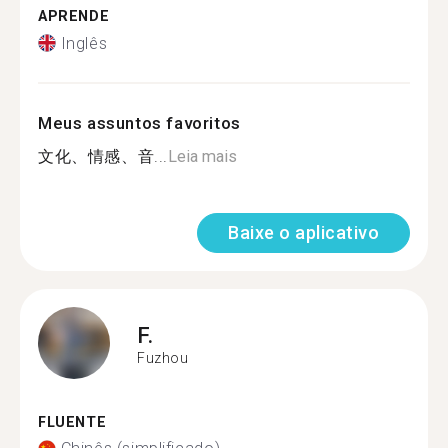
APRENDE
Inglês
Meus assuntos favoritos
文化、情感、音...
Leia mais
Baixe o aplicativo
F.
Fuzhou
FLUENTE