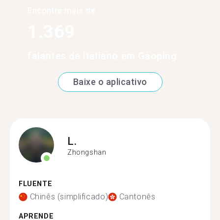
Encontre mais de
1.369
falantes de italiano em Gaoping
Baixe o aplicativo
L.
Zhongshan
FLUENTE
Chinês (simplificado)
Cantonês
APRENDE