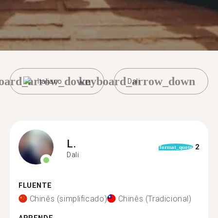
oard_arrow_down
keyboard_arrow_down
Italiano
Dali
L.
2
format_quote
Dali
FLUENTE
Chinês (simplificado)
Chinês (Tradicional)