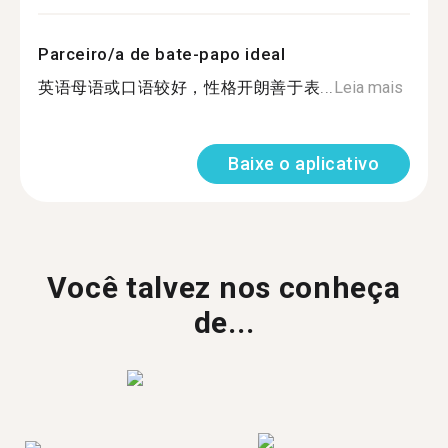
Parceiro/a de bate-papo ideal
英语母语或口语较好，性格开朗善于表...
Leia mais
Baixe o aplicativo
Você talvez nos conheça
de...