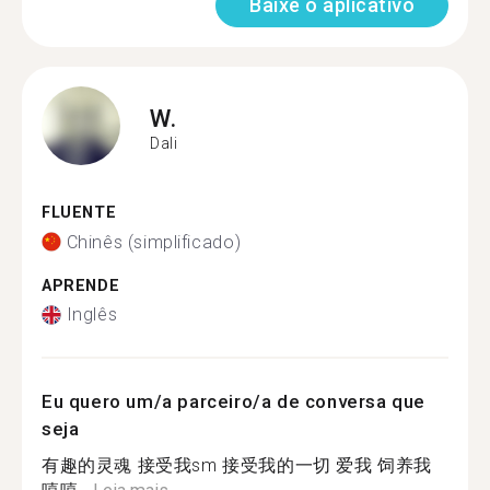
Baixe o aplicativo
W.
Dali
FLUENTE
Chinês (simplificado)
APRENDE
Inglês
Eu quero um/a parceiro/a de conversa que
seja
有趣的灵魂 接受我sm 接受我的一切 爱我 饲养我