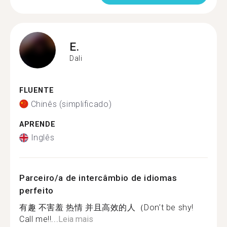
E.
Dali
FLUENTE
Chinês (simplificado)
APRENDE
Inglês
Parceiro/a de intercâmbio de idiomas
perfeito
有趣 不害羞 热情 并且高效的人（Don’t be shy!
Call me!!...
Leia mais