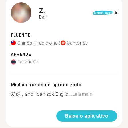
Z.
5
format_quote
Dali
FLUENTE
Chinês (Tradicional)
Cantonês
APRENDE
Tailandês
Minhas metas de aprendizado
爱好，and i can spk Englis...
Leia mais
Baixe o aplicativo