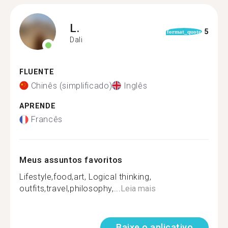
L.
5
format_quote
Dali
FLUENTE
Chinês (simplificado)
Inglês
APRENDE
Francês
Meus assuntos favoritos
Lifestyle,food,art, Logical thinking,
outfits,travel,philosophy,...
Leia mais
Baixe o aplicativo