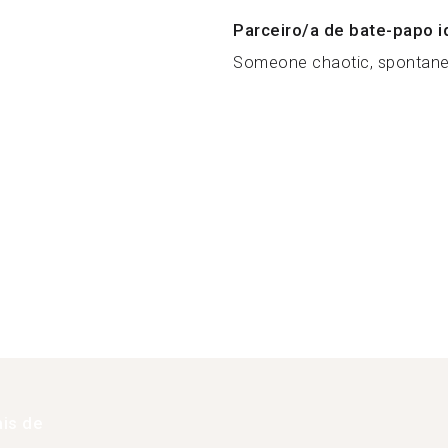
Parceiro/a de bate-papo i
Someone chaotic, spontaneo
is de