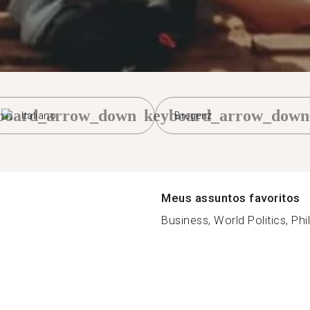
board_arrow_down
keyboard_arrow_down
Italiano
Bregenz
Meus assuntos favoritos
Business, World Politics, Phi