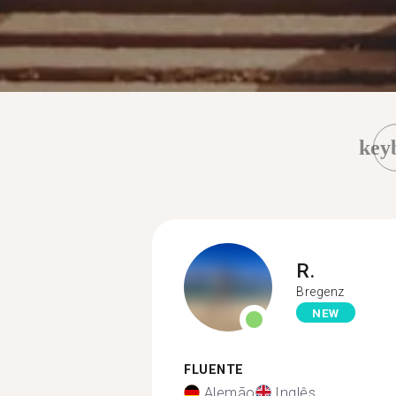
key
R.
Bregenz
NEW
FLUENTE
Alemão
Inglês