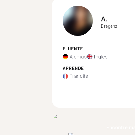
A.
Bregenz
FLUENTE
Alemão
Inglês
APRENDE
Francês
Encontre ma