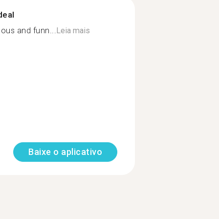
deal
us and funn...
Leia mais
Baixe o aplicativo