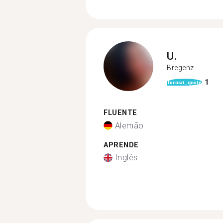
U.
Bregenz
1
format_quote
FLUENTE
Alemão
APRENDE
Inglês