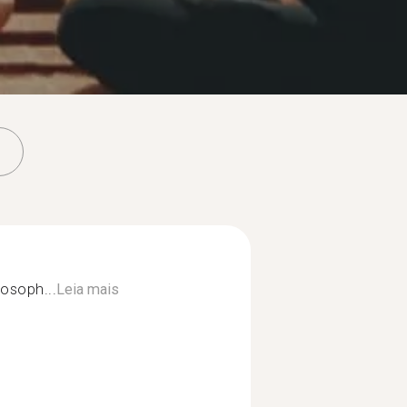
losoph...
Leia mais