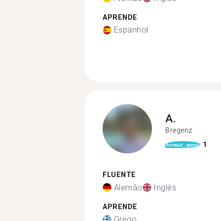
APRENDE
Espanhol
A.
Bregenz
1
format_quote
FLUENTE
Alemão
Inglês
APRENDE
Grego