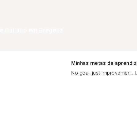
de italiano em Bregenz
Minhas metas de aprendi
No goal, just improvemen...