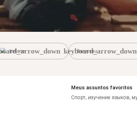
board_arrow_down
keyboard_arrow_down
Italiano
Baryssau
Meus assuntos favoritos
Спорт, изучение языков, му