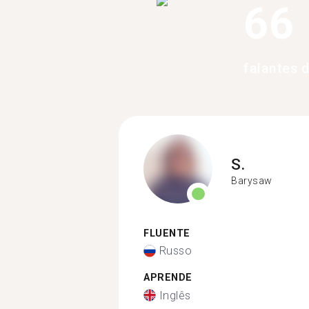
66
falantes 
S.
Barysaw
FLUENTE
Russo
APRENDE
Inglês