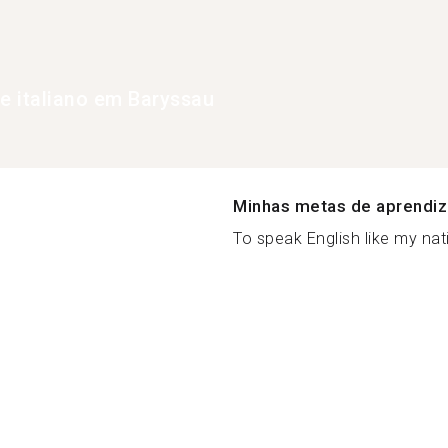
de italiano em Baryssau
Minhas metas de aprendi
To speak English like my nat