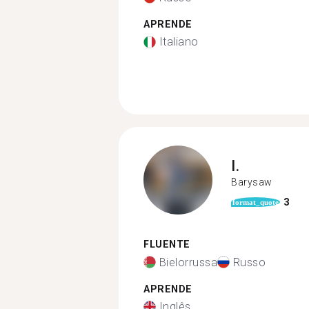
APRENDE
Italiano
I.
Barysaw
3
format_quote
FLUENTE
Bielorrussa
Russo
APRENDE
Inglês