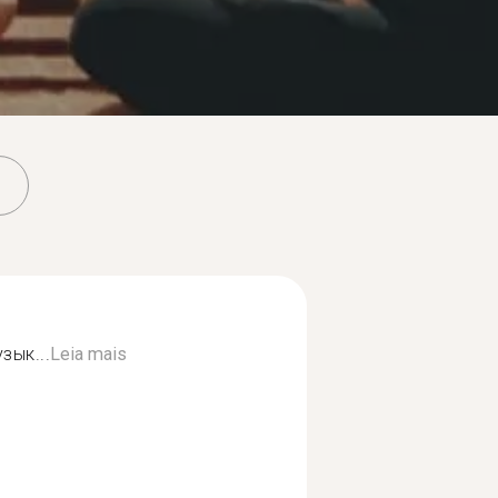
зык...
Leia mais