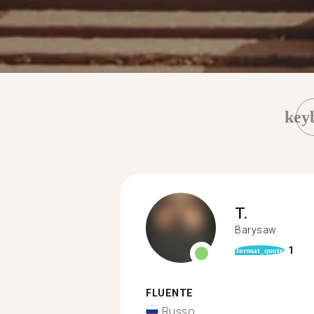
key
T.
Barysaw
1
format_quote
FLUENTE
Russo