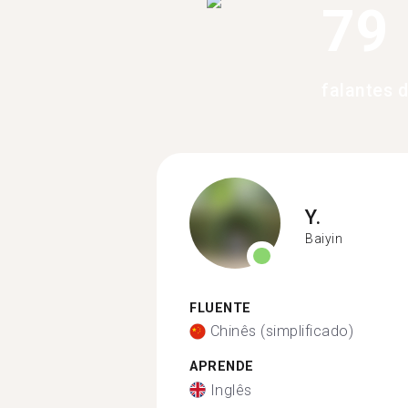
79
falantes d
Y.
Baiyin
FLUENTE
Chinês (simplificado)
APRENDE
Inglês