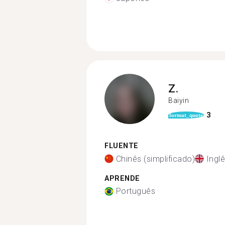
Z.
Baiyin
3
format_quote
FLUENTE
Chinês (simplificado)
Ingl
APRENDE
Português