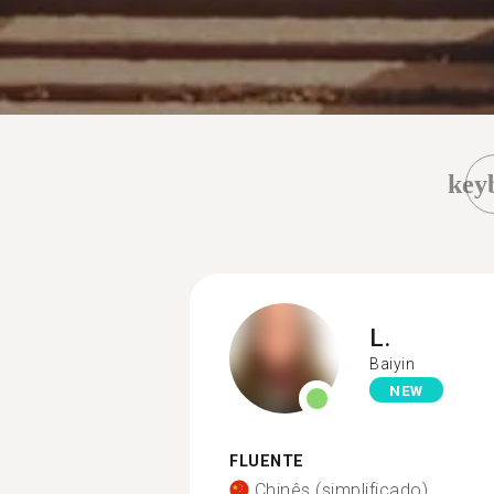
key
L.
Baiyin
NEW
FLUENTE
Chinês (simplificado)