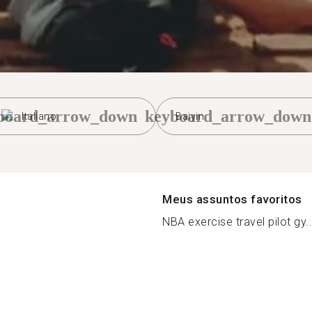
board_arrow_down
keyboard_arrow_down
Italiano
Baiyin
Meus assuntos favoritos
NBA exercise travel pilot gy..