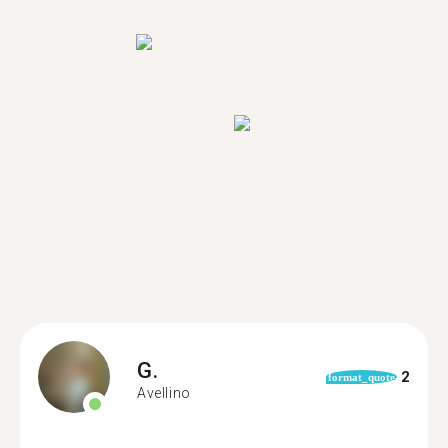
G.
2
format_quote
Avellino