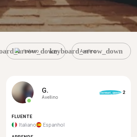
oard_arrow_down
keyboard_arrow_down
Italiano
Avellino
G.
2
format_quote
Avellino
FLUENTE
Italiano
Espanhol