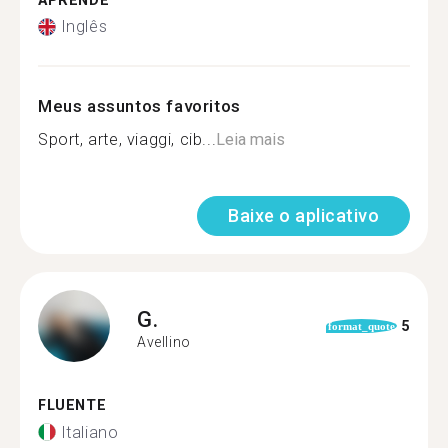
APRENDE
Inglês
Meus assuntos favoritos
Sport, arte, viaggi, cib...
Leia mais
Baixe o aplicativo
G.
5
format_quote
Avellino
FLUENTE
Italiano