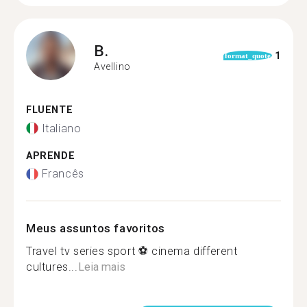
B.
1
format_quote
Avellino
FLUENTE
Italiano
APRENDE
Francês
Meus assuntos favoritos
Travel tv series sport ⚽️ cinema different
cultures...
Leia mais