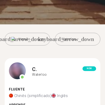
oard_arrow_down
keyboard_arrow_down
Alemão
Waterloo
C.
NEW
Waterloo
FLUENTE
Chinês (simplificado)
Inglês