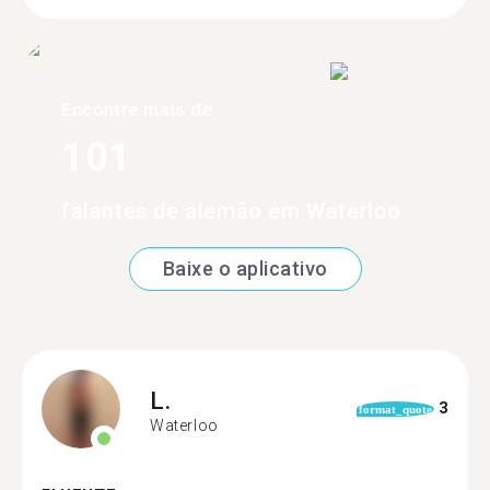
Encontre mais de
101
falantes de alemão em Waterloo
Baixe o aplicativo
L.
3
format_quote
Waterloo