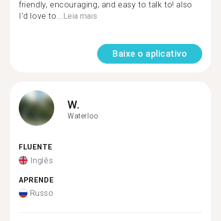
friendly, encouraging, and easy to talk to! also
I'd love to...
Leia mais
Baixe o aplicativo
W.
Waterloo
FLUENTE
Inglês
APRENDE
Russo