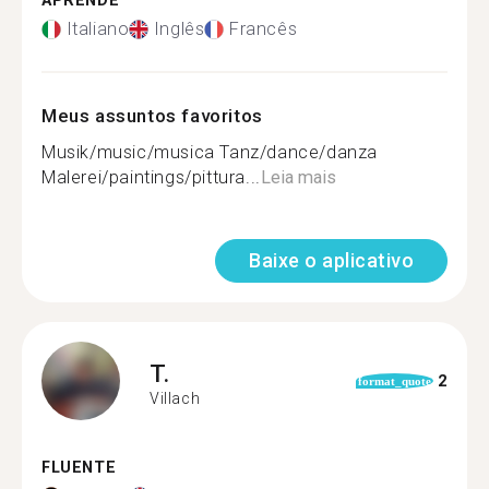
APRENDE
Italiano
Inglês
Francês
Meus assuntos favoritos
Musik/music/musica Tanz/dance/danza
Malerei/paintings/pittura...
Leia mais
Baixe o aplicativo
T.
2
format_quote
Villach
FLUENTE