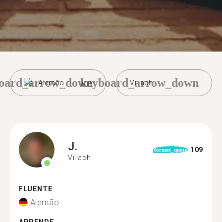
oard_arrow_down
keyboard_arrow_down
Alemão
Villach
J.
109
format_quote
Villach
FLUENTE
Alemão