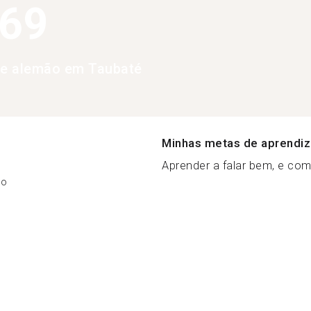
369
de alemão em Taubaté
Minhas metas de aprendi
Aprender a falar bem, e comp
ão