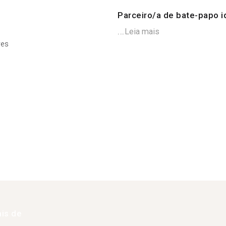
Parceiro/a de bate-papo i
...
Leia mais
ves
is de