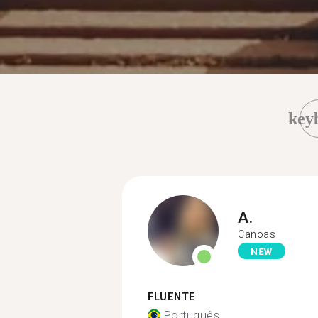
key
A.
Canoas
NEW
FLUENTE
Português