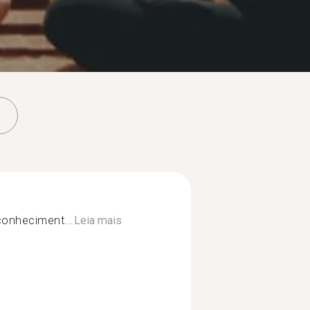
conheciment...
Leia mais