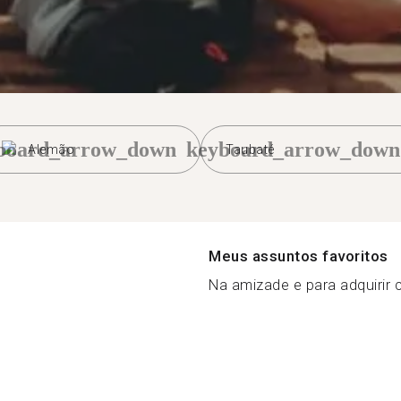
board_arrow_down
keyboard_arrow_down
Alemão
Taubaté
Meus assuntos favoritos
Na amizade e para adquirir 