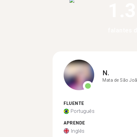
1.
falantes 
N.
Mata de São Jo
FLUENTE
Português
APRENDE
Inglês