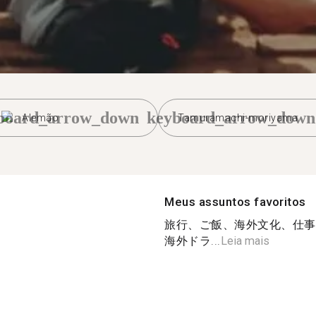
board_arrow_down
keyboard_arrow_down
Alemão
Tamuramachi-moriyama
Meus assuntos favoritos
旅行、ご飯、海外文化、仕事
海外ドラ...
Leia mais