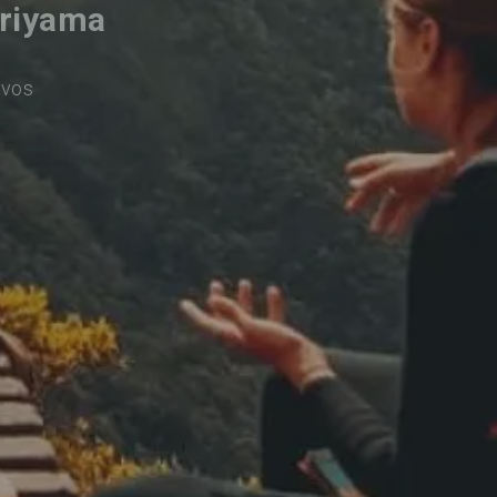
riyama
ivos