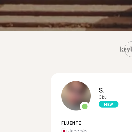
key
S.
Obu
NEW
FLUENTE
Japonês