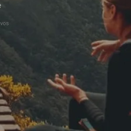
e
ivos