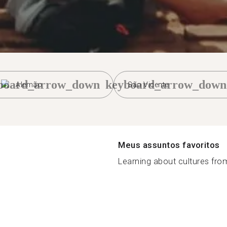
board_arrow_down
keyboard_arrow_down
Alemão
São Vicente
Meus assuntos favoritos
Learning about cultures from 