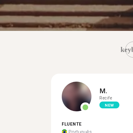
key
M.
Recife
NEW
FLUENTE
Português