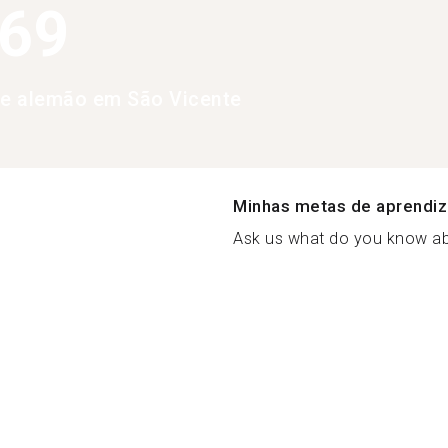
369
de alemão em São Vicente
Minhas metas de aprendi
Ask us what do you know abo