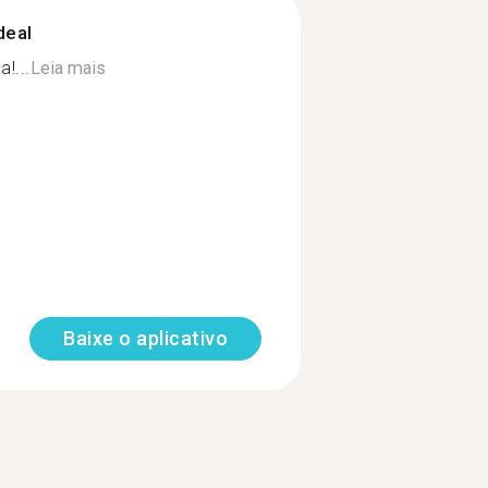
deal
!...
Leia mais
Baixe o aplicativo