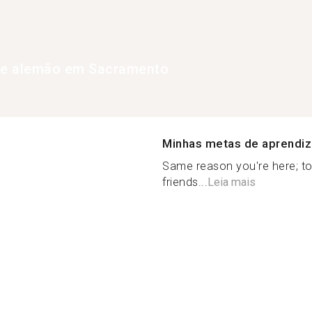
 de alemão em Sacramento
Minhas metas de aprendi
Same reason you're here; t
friends...
Leia mais