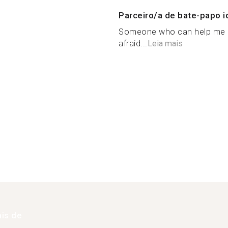
Parceiro/a de bate-papo i
Someone who can help me ac
afraid...
Leia mais
is de