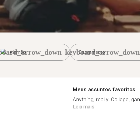
board_arrow_down
keyboard_arrow_down
Alemão
Sacramento
Meus assuntos favoritos
Anything, really. College, gam
Leia mais