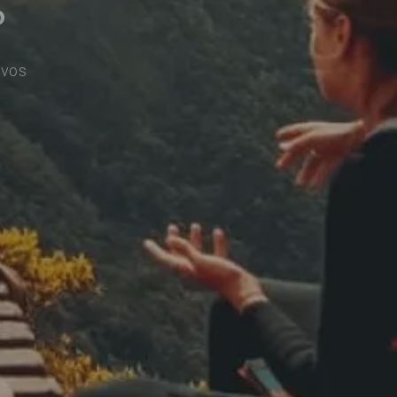
o
ivos