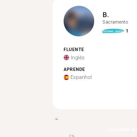
B.
Sacramento
1
format_quote
FLUENTE
Inglês
APRENDE
Espanhol
Encontre ma