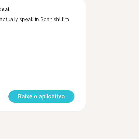
deal
tually speak in Spanish! I’m
Baixe o aplicativo