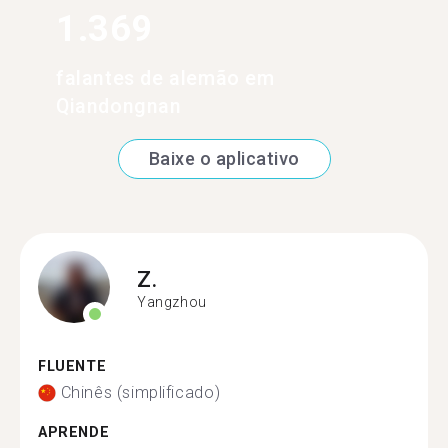
1.369
falantes de alemão em
Qiandongnan
Baixe o aplicativo
Z.
Yangzhou
FLUENTE
Chinês (simplificado)
APRENDE