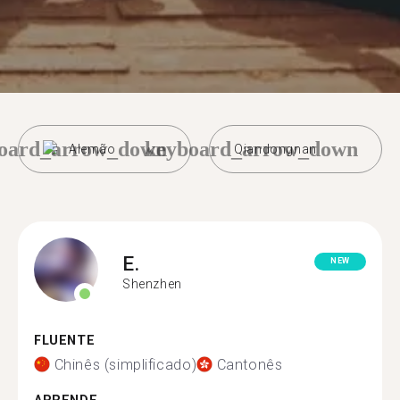
oard_arrow_down
keyboard_arrow_down
Alemão
Qiandongnan
E.
NEW
Shenzhen
FLUENTE
Chinês (simplificado)
Cantonês