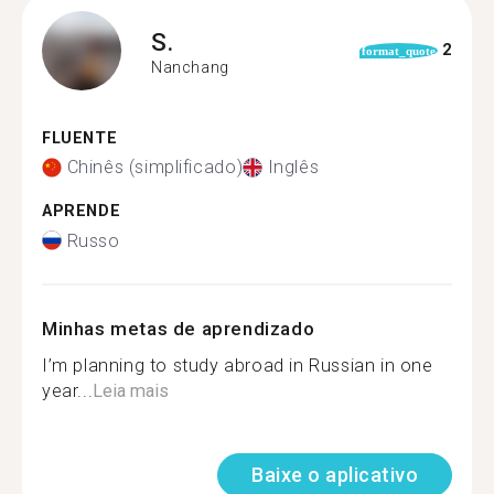
S.
2
format_quote
Nanchang
FLUENTE
Chinês (simplificado)
Inglês
APRENDE
Russo
Minhas metas de aprendizado
I’m planning to study abroad in Russian in one
year...
Leia mais
Baixe o aplicativo