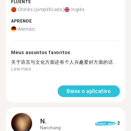
FLUENTE
Chinês (simplificado)
Inglês
APRENDE
Alemão
Meus assuntos favoritos
关于语言与文化方面还有个人兴趣爱好方面的话...
Leia mais
Baixe o aplicativo
N.
2
format_quote
Nanchang