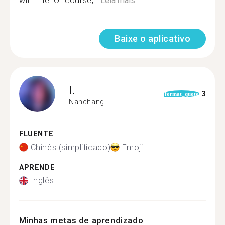
with me. Of course,...
Leia mais
Baixe o aplicativo
I.
3
format_quote
Nanchang
FLUENTE
Chinês (simplificado)
Emoji
APRENDE
Inglês
Minhas metas de aprendizado