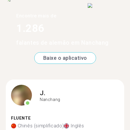
Encontre mais de
1.286
falantes de alemão em Nanchang
Baixe o aplicativo
J.
Nanchang
FLUENTE
Chinês (simplificado)
Inglês