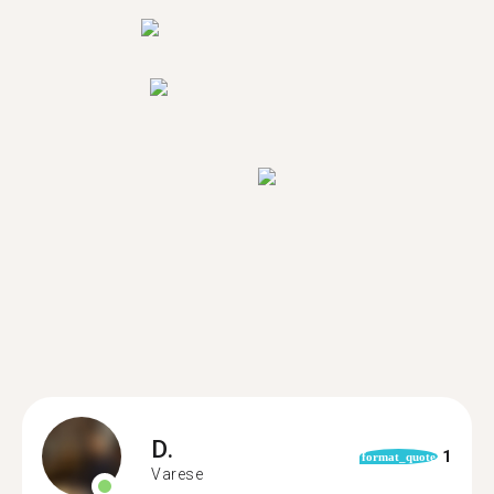
D.
1
format_quote
Varese