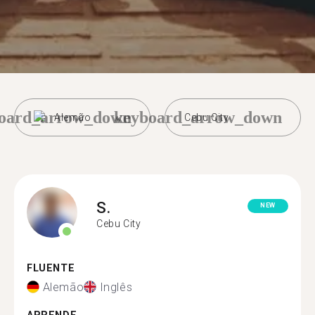
oard_arrow_down
keyboard_arrow_down
Alemão
Cebu City
S.
NEW
Cebu City
FLUENTE
Alemão
Inglês