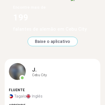
Encontre mais de
199
falantes de alemão em Cebu City
Baixe o aplicativo
J.
Cebu City
FLUENTE
Tagalo
Inglês