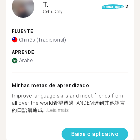
T.
2
format_quote
Cebu City
FLUENTE
Chinês (Tradicional)
APRENDE
Árabe
Minhas metas de aprendizado
Improve language skills and meet friends from
all over the world希望透過TANDEM達到其他語言
的口語溝通成...
Leia mais
Baixe o aplicativo