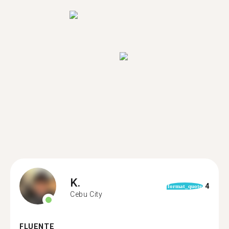
K.
4
format_quote
Cebu City
FLUENTE