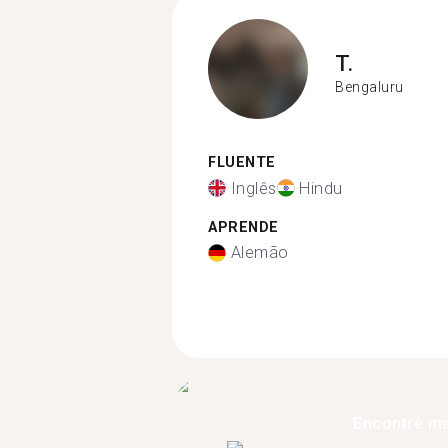
T.
Bengaluru
FLUENTE
Inglês
Hindu
APRENDE
Alemão
Encontre ma