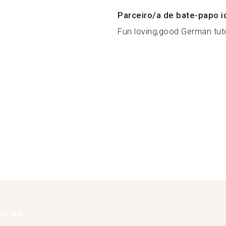
Parceiro/a de bate-papo i
Fun loving,good German tuto
is de