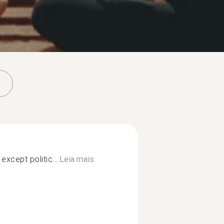
 except politic...
Leia mais