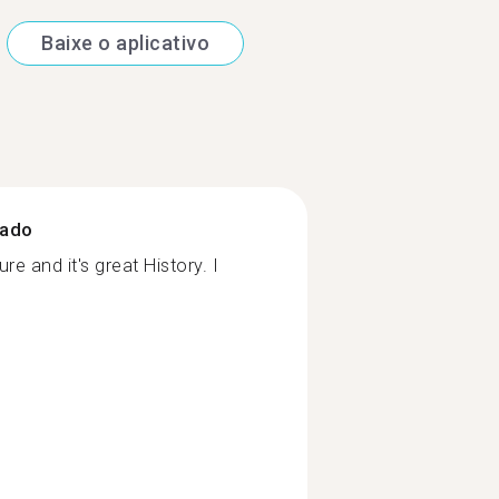
Baixe o aplicativo
zado
re and it's great History. I