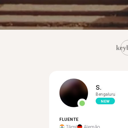
key
S.
Bengaluru
NEW
FLUENTE
Tâmil
Alemão