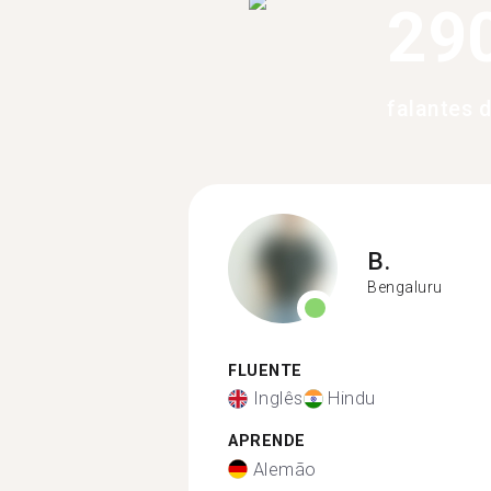
29
falantes 
B.
Bengaluru
FLUENTE
Inglês
Hindu
APRENDE
Alemão