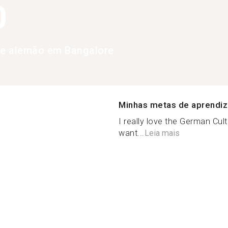
0
de alemão em Bangalore
Minhas metas de aprendi
I really love the German Cultu
want...
Leia mais