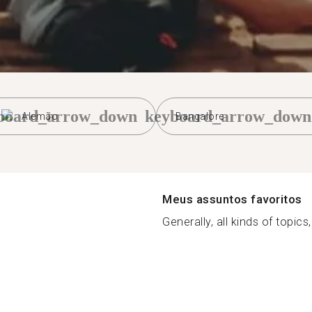
board_arrow_down
keyboard_arrow_down
Alemão
Bangalore
Meus assuntos favoritos
Generally, all kinds of topics,