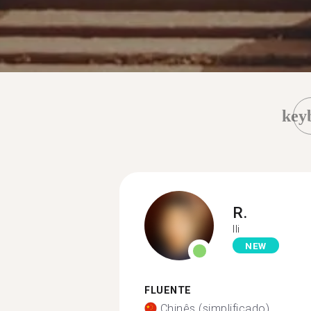
key
R.
Ili
NEW
FLUENTE
Chinês (simplificado)