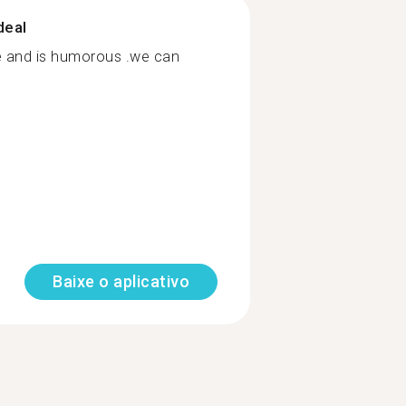
deal
fe and is humorous .we can
Baixe o aplicativo