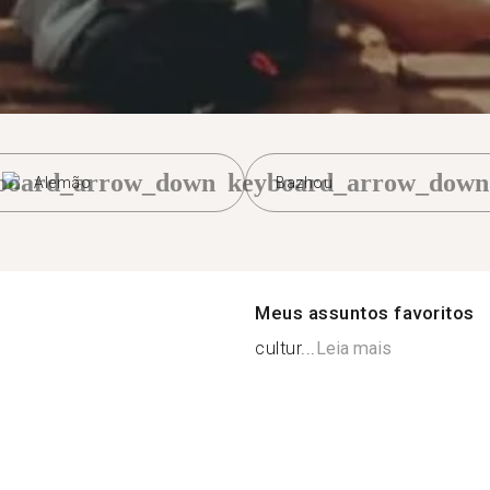
board_arrow_down
keyboard_arrow_down
Alemão
Bazhou
Meus assuntos favoritos
cultur...
Leia mais