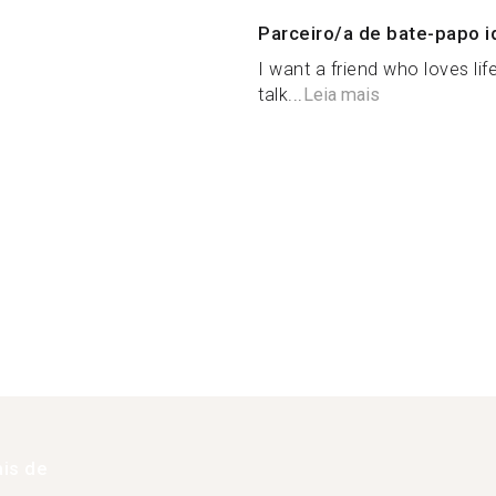
Parceiro/a de bate-papo i
I want a friend who loves li
talk...
Leia mais
is de