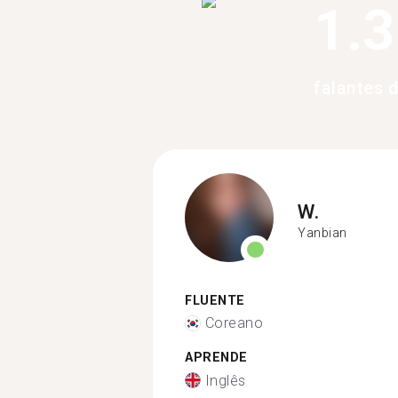
1.
falantes 
W.
Yanbian
FLUENTE
Coreano
APRENDE
Inglês