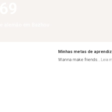
369
de alemão em Bazhou
Minhas metas de aprendi
Wanna make friends...
Leia 