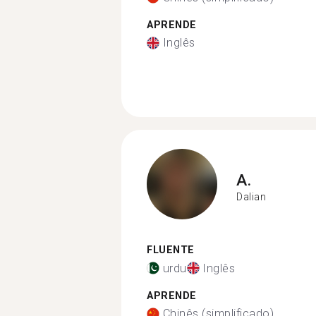
APRENDE
Inglês
A.
Dalian
FLUENTE
urdu
Inglês
APRENDE
Chinês (simplificado)