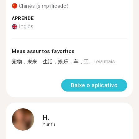
Chinês (simplificado)
APRENDE
Inglês
Meus assuntos favoritos
宠物，未来，生活，娱乐，车，工...
Leia mais
Baixe o aplicativo
H.
Yunfu