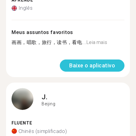
APRENDE
Inglês
Meus assuntos favoritos
画画，唱歌，旅行，读书，看电...
Leia mais
Baixe o aplicativo
J.
Beijing
FLUENTE
Chinês (simplificado)