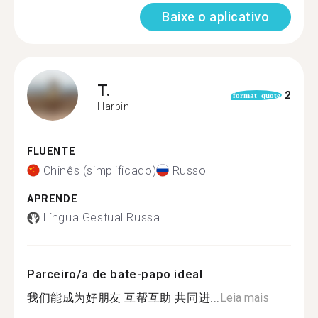
Baixe o aplicativo
T.
2
format_quote
Harbin
FLUENTE
Chinês (simplificado)
Russo
APRENDE
Língua Gestual Russa
Parceiro/a de bate-papo ideal
我们能成为好朋友 互帮互助 共同进...
Leia mais