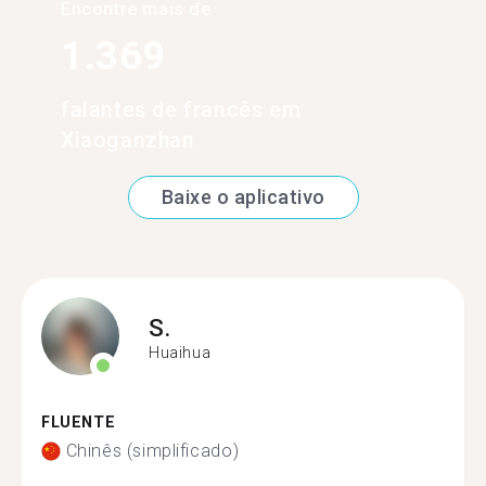
Encontre mais de
1.369
falantes de francês em
Xiaoganzhan
Baixe o aplicativo
S.
Huaihua
FLUENTE
Chinês (simplificado)