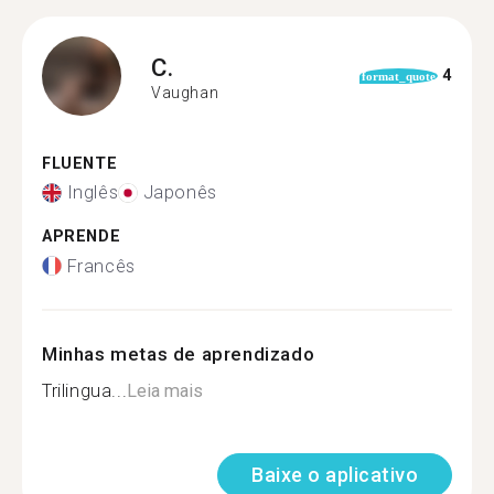
C.
4
format_quote
Vaughan
FLUENTE
Inglês
Japonês
APRENDE
Francês
Minhas metas de aprendizado
Trilingua...
Leia mais
Baixe o aplicativo