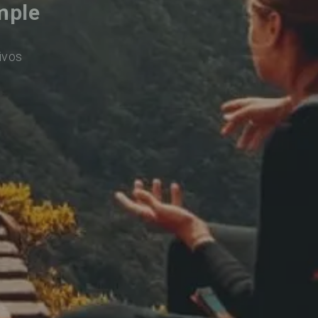
mple
ivos