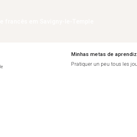
de francês em Savigny-le-Temple
Minhas metas de aprendi
Pratiquer un peu tous les jour
le