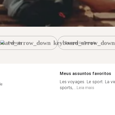
board_arrow_down
keyboard_arrow_down
Francês
Savigny-le-Temple
Meus assuntos favoritos
Les voyages. Le sport. La vie
le
sports,...
Leia mais