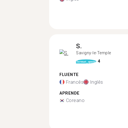
S.
Savigny-le-Temple
4
format_quote
FLUENTE
Francês
Inglês
APRENDE
Coreano