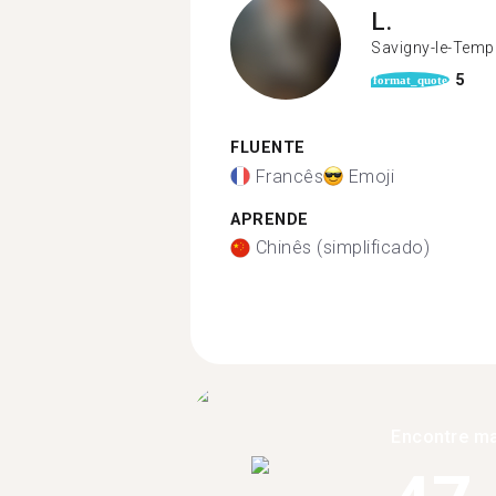
L.
Savigny-le-Temp
5
format_quote
FLUENTE
Francês
Emoji
APRENDE
Chinês (simplificado)
Encontre ma