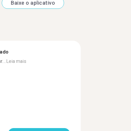
Baixe o aplicativo
zado
...
Leia mais