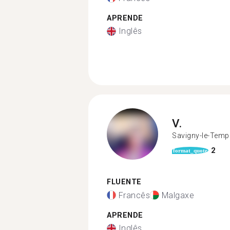
APRENDE
Inglês
V.
Savigny-le-Temp
2
format_quote
FLUENTE
Francês
Malgaxe
APRENDE
Inglês