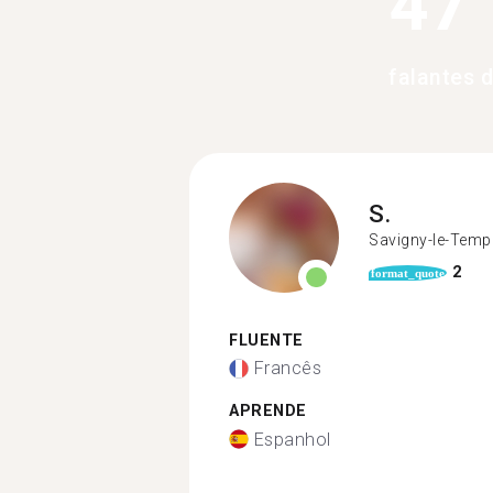
47
falantes 
S.
Savigny-le-Temp
2
format_quote
FLUENTE
Francês
APRENDE
Espanhol