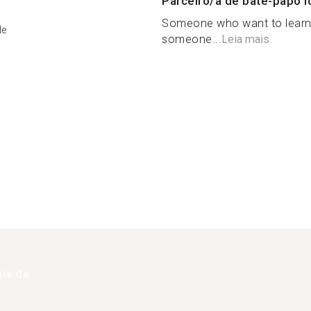
Parceiro/a de bate-papo i
Someone who want to learn
le
someone...
Leia mais
is de