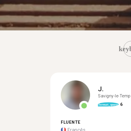
key
J.
Savigny-le-Temp
6
format_quote
FLUENTE
Francês