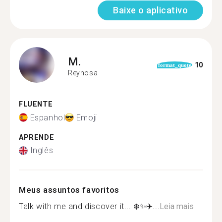
Baixe o aplicativo
M.
10
format_quote
Reynosa
FLUENTE
Espanhol
Emoji
APRENDE
Inglês
Meus assuntos favoritos
Talk with me and discover it... ❄️✨‍✈...
Leia mais