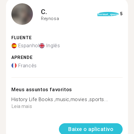
C.
5
format_quote
Reynosa
FLUENTE
Espanhol
Inglês
APRENDE
Francês
Meus assuntos favoritos
History Life Books ,music,movies ,sports...
Leia mais
Baixe o aplicativo