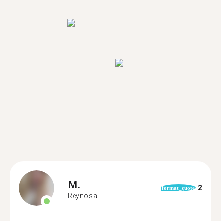
M.
2
format_quote
Reynosa