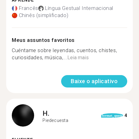
APRENDE
Francês
Língua Gestual Internacional
Chinês (simplificado)
Meus assuntos favoritos
Cuéntame sobre leyendas, cuentos, chistes,
curiosidades, música,...
Leia mais
Baixe o aplicativo
H.
4
format_quote
Piedecuesta