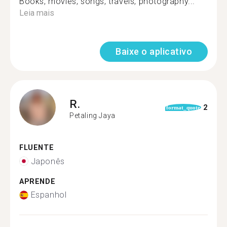
Books, movies, songs, travels, photography...
Leia mais
Baixe o aplicativo
R.
2
format_quote
Petaling Jaya
FLUENTE
Japonês
APRENDE
Espanhol