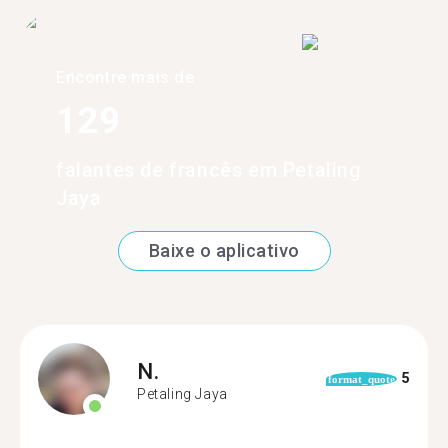
Encontre mais de
129
falantes de francês em Petaling
Jaya
Baixe o aplicativo
N.
5
format_quote
Petaling Jaya