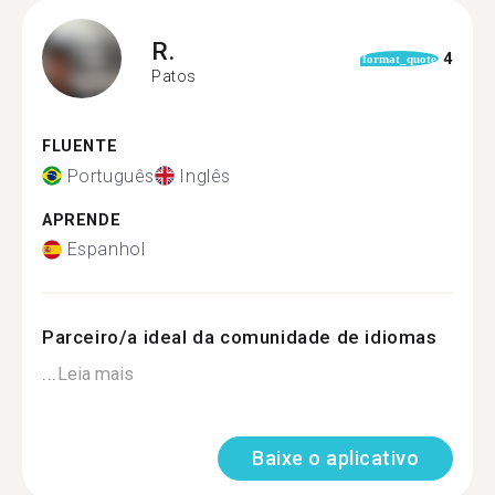
R.
4
format_quote
Patos
FLUENTE
Português
Inglês
APRENDE
Espanhol
Parceiro/a ideal da comunidade de idiomas
...
Leia mais
Baixe o aplicativo