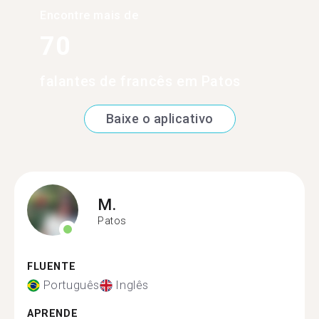
Encontre mais de
70
falantes de francês em Patos
Baixe o aplicativo
M.
Patos
FLUENTE
Português
Inglês
APRENDE