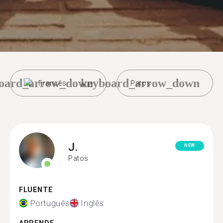
oard_arrow_down
keyboard_arrow_down
Francês
Patos
J.
NEW
Patos
FLUENTE
Português
Inglês