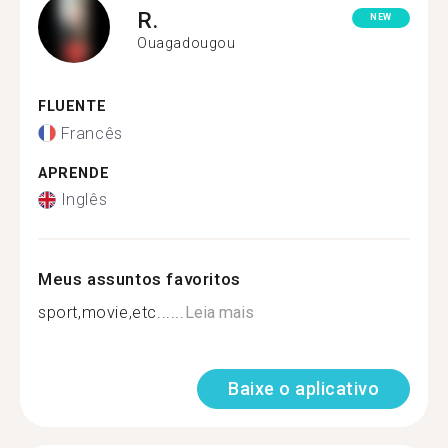
R.
NEW
Ouagadougou
FLUENTE
Francês
APRENDE
Inglês
Meus assuntos favoritos
sport,movie,etc......
Leia mais
Baixe o aplicativo