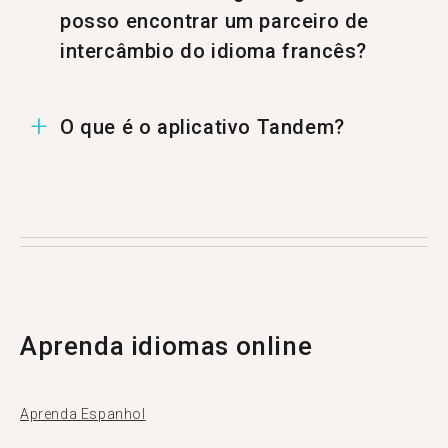
posso encontrar um parceiro de
intercâmbio do idioma francês?
Você também pode encontrar um parceiro
O que é o aplicativo Tandem?
Tandem de francês em %%randomCity%%.
Tandem é um aplicativo de troca de idiomas
onde as pessoas ensinam umas às outras sua
língua nativa. Todos os meses, mais de 500.000
pessoas visitam o Tandem, com 15 vindos de
Ouagadougou.
Aprenda idiomas online
Aprenda Espanhol