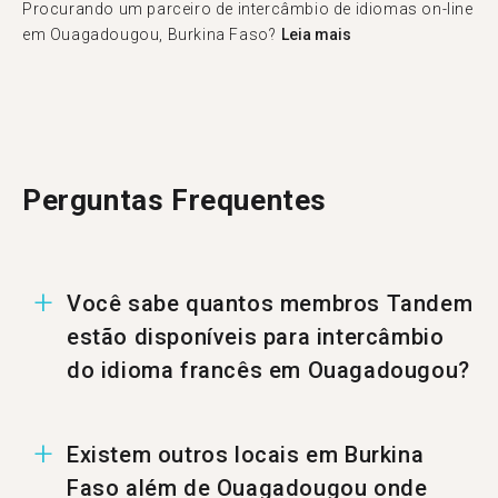
Procurando um parceiro de intercâmbio de idiomas on-line
em Ouagadougou, Burkina Faso?
Leia mais
Perguntas Frequentes
Você sabe quantos membros Tandem
estão disponíveis para intercâmbio
do idioma francês em Ouagadougou?
Em Ouagadougou existem 15 membros prontos
Existem outros locais em Burkina
para uma troca do idioma francês.
Faso além de Ouagadougou onde