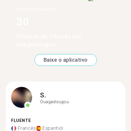
Encontre mais de
30
falantes de francês em
Ouagadougou
Baixe o aplicativo
S.
Ouagadougou
FLUENTE
Francês
Espanhol