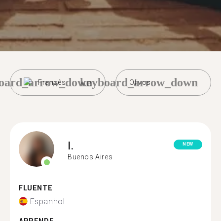
oard_arrow_down
keyboard_arrow_down
Francês
Olivos
I.
NEW
Buenos Aires
FLUENTE
Espanhol