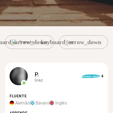
oard_arrow_down
keyboard_arrow_down
Francês
Graz
P.
4
format_quote
Graz
FLUENTE
Alemão
Bávaro
Inglês