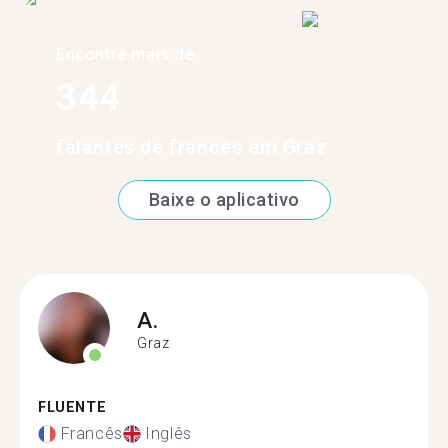
Encontre mais de
344
falantes de francês em Graz
Baixe o aplicativo
A.
Graz
FLUENTE
Francês
Inglês